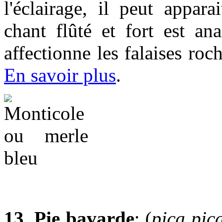
l'éclairage, il peut appa
chant flûté et fort est an
affectionne les falaises ro
En savoir plus
.
13. Pie bavarde
: (
pica pic