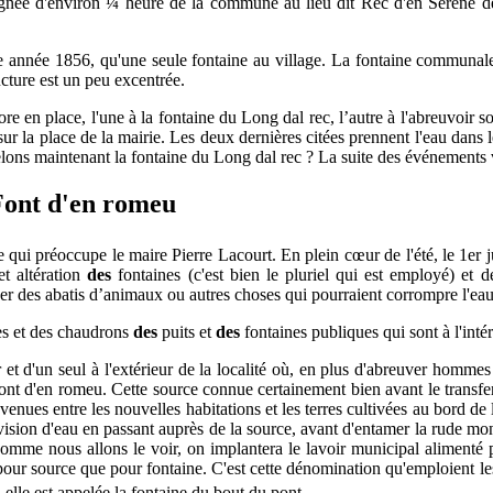
ignée d'environ ¼ heure de la commune au lieu dit Rec d'en Serène débi
ette année 1856, qu'une seule fontaine au village. La fontaine communa
ucture est un peu excentrée.
 en place, l'une à la fontaine du Long dal rec, l’autre à l'abreuvoir s
s, sur la place de la mairie. Les deux dernières citées prennent l'eau d
lons maintenant la fontaine du Long dal rec ? La suite des événements 
 Font d'en romeu
 préoccupe le maire Pierre Lacourt. En plein cœur de l'été, le 1er jui
et altération
des
fontaines (c'est bien le pluriel qui est employé) et d
laver des abatis d’animaux ou autres choses qui pourraient corrompre l'eau
tes et des chaudrons
des
puits et
des
fontaines publiques qui sont à l'int
'un seul à l'extérieur de la localité où, en plus d'abreuver hommes et 
 Font d'en romeu. Cette source connue certainement bien avant le transfe
 venues entre les nouvelles habitations et les terres cultivées au bord de
rovision d'eau en passant auprès de la source, avant d'entamer la rude mo
 comme nous allons le voir, on implantera le lavoir municipal alimenté 
n pour source que pour fontaine. C'est cette dénomination qu'emploient 