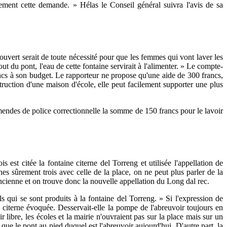
lement cette demande. » Hélas le Conseil général suivra l'avis de sa
ouvert serait de toute nécessité pour que les femmes qui vont laver les
out du pont, l'eau de cette fontaine servirait à l'alimenter. » Le compte-
cs à son budget. Le rapporteur ne propose qu'une aide de 300 francs,
truction d'une maison d'école, elle peut facilement supporter une plus
mendes de police correctionnelle la somme de 150 francs pour le lavoir
est citée la fontaine citerne del Torreng et utilisée l'appellation de
nes sûrement trois avec celle de la place, on ne peut plus parler de la
 ancienne et on trouve donc la nouvelle appellation du Long dal rec.
s qui se sont produits à la fontaine del Torreng. » Si l'expression de
la citerne évoquée. Desservait-elle la pompe de l'abreuvoir toujours en
ir libre, les écoles et la mairie n'ouvraient pas sur la place mais sur un
que le pont au pied duquel est l'abreuvoir aujourd'hui. D'autre part, la