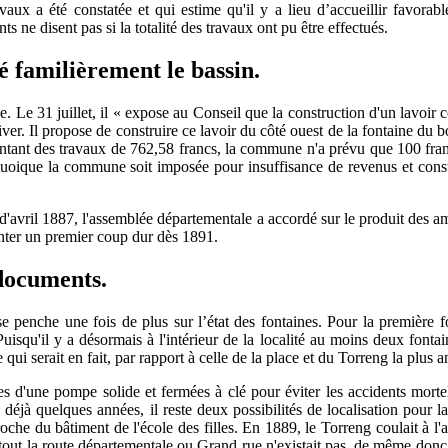
vaux a été constatée et qui estime qu'il y a lieu d’accueillir favorab
ne disent pas si la totalité des travaux ont pu être effectués.
é familièrement le bassin.
Le 31 juillet, il « expose au Conseil que la construction d'un lavoir c
hiver. Il propose de construire ce lavoir du côté ouest de la fontaine du b
tant des travaux de 762,58 francs, la commune n'a prévu que 100 fran
« Quoique la commune soit imposée pour insuffisance de revenus et cons
 d'avril 1887, l'assemblée départementale a accordé sur le produit des a
ronter un premier coup dur dès 1891.
 documents.
penche une fois de plus sur l’état des fontaines. Pour la première fois 
isqu'il y a désormais à l'intérieur de la localité au moins deux fontai
qui serait en fait, par rapport à celle de la place et du Torreng la plus
es d'une pompe solide et fermées à clé pour éviter les accidents mortel
 déjà quelques années, il reste deux possibilités de localisation pour 
roche du bâtiment de l'école des filles. En 1889, le Torreng coulait à l'a
rtout la route départementale ou Grand rue n'existait pas, de même donc 