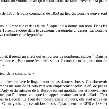
tant un volume d'eau qu'il serait facile de faire arriver sur la place
le de 1838, le puits communal de 1853 au lieu dit fontaine neuve sont
ous la Grand rue et dans la rue à laquelle il a donné son nom. Dans les
ans le Torreng évoqué dans le deuxième paragraphe ci-dessus. La fontaine
va conforter cette hypothèse.
7
llet, il prend un arrêté qui est porteur de nombreux indices.
Dans le
es sources. Par contre les articles 1 et 2 concernent la protection de
. »
érieur de la commune. »
bêtes, on lave le linge et tout un tas d'autres choses. Cet abreuvoir
rt des maisons de l'Horto vers leur emplacement actuel a dû, de par sa
 l'Agly et du ruisseau de la Becède étaient quotidiennes et il devait être
ntée par l'ancienne voie que l'on appelle maintenant la daballada. C'est
par la Bécède. La Font d'en romeu existe toujours, elle était active en
les Carmagnols, que ce soit lors de ses déplacements en 1878 et 1880 et