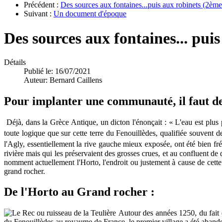
Précédent :
Des sources aux fontaines...puis aux robinets (2ème
Suivant :
Un document d'époque
Des sources aux fontaines... puis
Détails
Publié le: 16/07/2021
Auteur:
Bernard Caillens
Pour implanter une communauté, il faut de
Déjà, dans la Grèce Antique, un dicton l'énonçait : « L'eau est plus
toute logique que sur cette terre du Fenouillèdes, qualifiée souvent 
l'Agly, essentiellement la rive gauche mieux exposée, ont été bien fr
rivière mais qui les préservaient des grosses crues, et au confluent de
nomment actuellement l'Horto, l'endroit ou justement à cause de cette 
grand rocher.
De l'Horto au Grand rocher :
Autour des années 1250, du fait d
du Fenouillèdes au royaume de France, le premier village a été abandonné