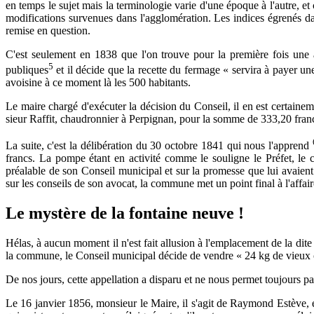
en temps le sujet mais la terminologie varie d'une époque à l'autre, et
modifications survenues dans l'agglomération. Les indices égrenés dan
remise en question.
C'est seulement en 1838 que l'on trouve pour la première fois une a
5
publiques
et il décide que la recette du fermage « servira à payer un
avoisine à ce moment là les 500 habitants.
Le maire chargé d'exécuter la décision du Conseil, il en est certainem
sieur Raffit, chaudronnier à Perpignan, pour la somme de 333,20 fran
La suite, c'est la délibération du 30 octobre 1841 qui nous l'apprend
francs. La pompe étant en activité comme le souligne le Préfet, le 
préalable de son Conseil municipal et sur la promesse que lui avaient f
sur les conseils de son avocat, la commune met un point final à l'aff
Le mystère de la fontaine neuve !
Hélas, à aucun moment il n'est fait allusion à l'emplacement de la dit
la commune, le Conseil municipal décide de vendre « 24 kg de vieux c
De nos jours, cette appellation a disparu et ne nous permet toujours pas 
Le 16 janvier 1856, monsieur le Maire, il s'agit de Raymond Estève, e