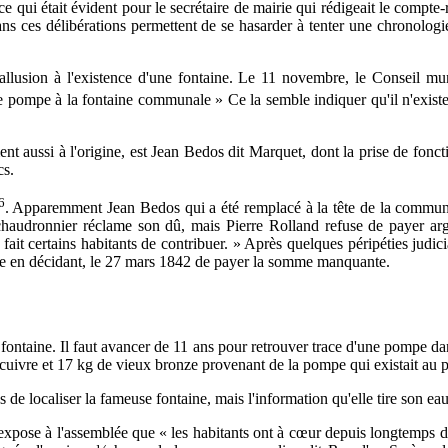
 ce qui était évident pour le secrétaire de mairie qui rédigeait le compte
s ces délibérations permettent de se hasarder à tenter une chronologie
llusion à l'existence d'une fontaine. Le 11 novembre, le Conseil mun
e pompe à la fontaine communale » Ce la semble indiquer qu'il n'existe 
ent aussi à l'origine, est Jean Bedos dit Marquet, dont la prise de fonc
cs.
6
. Apparemment Jean Bedos qui a été remplacé à la tête de la commune
chaudronnier réclame son dû, mais Pierre Rolland refuse de payer argua
ait certains habitants de contribuer. » Après quelques péripéties judiciai
aire en décidant, le 27 mars 1842 de payer la somme manquante.
e fontaine. Il faut avancer de 11 ans pour retrouver trace d'une pompe da
uivre et 17 kg de vieux bronze provenant de la pompe qui existait au pu
de localiser la fameuse fontaine, mais l'information qu'elle tire son eau 
xpose à l'assemblée que « les habitants ont à cœur depuis longtemps d'a