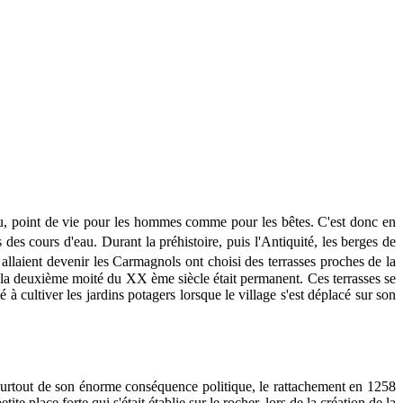
eau, point de vie pour les hommes comme pour les bêtes. C'est donc en
 des cours d'eau. Durant la préhistoire, puis l'Antiquité, les berges de
allaient devenir les Carmagnols ont choisi des terrasses proches de la
ans la deuxième moité du XX ème siècle était permanent. Ces terrasses se
 cultiver les jardins potagers lorsque le village s'est déplacé sur son
 surtout de son énorme conséquence politique, le rattachement en 1258
 place forte qui s'était établie sur le rocher, lors de la création de la