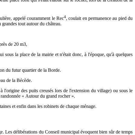
4
Teulière, appelé couramment le Rec
, coulait en permanence au pied du
ou grandes tout autour du château.
 près de 20 m3,
hui sous la place de la mairie et n'était donc, à l'époque, qu'à quelques
ion du futur quartier de la Borde.
eau de la Bécède.
 l'origine des puits creusés lors de l'extension du village) ou sous le
 de randonnée « Autour du grand rocher ».
taines et enfin dans les robinets de chaque ménage.
lage. Les délibérations du Conseil municipal évoquent bien sûr de temps