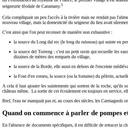
3
seigneurie féodale de Caramany.
Cela compliquait un peu l'accès à la rivière mais ne rendait pas l'ali
nouveau village, mais la domesticité du seigneur du lieu avait sûrement 
C'est ainsi que l'on peut recenser de manière non exhaustive :
la source du Long dal rec (le long du ruisseau) qui suinte en p
la source del Torreng : c'est un petit ravin qui recueille les ea
dizaines de mètres des remparts du village,
la source de la Borde, elle aussi en dehors de l'enceinte médiéva
la Font d'en romeu, la source (ou la fontaine) du pèlerin, actue
A cela il faut ajouter les suintements qui sortent de la roche, qu'ils
château même. La sortie de cet écoulement est toujours en service, elle
Bref, l'eau ne manquait pas et, au cours des siècles, les Carmagnols 
Quand on commence à parler de pompes et 
En l'absence de documents spécifiques, il est difficile de retracer la