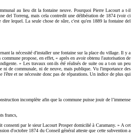
ommunal au lieu dit la fontaine neuve. Pourquoi Pierre Lacourt a t-il
aine del Torreng, mais cela contredit une délibération de 1874 (voir ci
 dire lequel. La seule chose de sûre, c'est qu'en 1889 la fontaine del
nt la nécessité d'installer une fontaine sur la place du village. Il y a
la commune propose, en effet, « après en avoir obtenu l'autorisation de
digente. » Les travaux ont-ils été réalisés de suite ou a t-on un peu
fiée ni de communale, ni de neuve, mais publique. Vu l'importance des
 de l'être et ne nécessite donc pas de réparations. Un indice de plus qui
e construction incomplète afin que la commune puisse jouir de l’immense
ts francs,
it consenti par le sieur Lacourt Prosper domicilié à Caramany. » A cet
ssion d'octobre 1874 du Conseil général atteste que cette subvention a