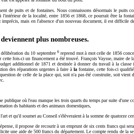
 elle est appelée la fontaine du bout du pont.
osent de puits et de fontaines. Nous connaissons désormais le puits c
 l'intérieur de la localité, entre 1856 et 1868, ce pourrait être la font
 imprécis, mais en l'absence d'un nouveau document, il est difficile de
u deviennent plus nombreuses.
6
a délibération du 10 septembre
reprend mot à mot celle de 1856 concerna
car cette fois-ci un financement a été trouvé. François Vaysse, maire de 
dget additionnel de 1871 et destinée à donner du travail à la classe in
tion des réparations urgentes à faire à
la
fontaine, cette fois-ci quali
 question de celle de la place qui, soit n'a pas été construite, soit vient
ec.
ntaine publique où l'eau manque les trois quarts du temps par suite d'un
mmation ds habitants et des animaux domestiques,
l'art et qu'il soumet au Conseil s'élèveraient à la somme de quatorze cen
pense, il propose de recourir à un emprunt de six cents francs qui sera
llicite une aide de 500 francs du département. Le compte rendu de la se