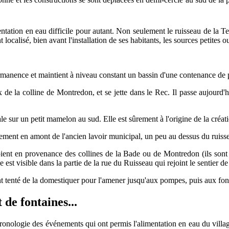
mentation en eau difficile pour autant. Non seulement le ruisseau de la 
localisé, bien avant l'installation de ses habitants, les sources petites 
ermanence et maintient à niveau constant un bassin d'une contenance de
ux de la colline de Montredon, et se jette dans le Rec. Il passe aujourd'
le sur un petit mamelon au sud. Elle est sûrement à l'origine de la créat
llement en amont de l'ancien lavoir municipal, un peu au dessus du ruiss
 soient en provenance des collines de la Bade ou de Montredon (ils sont à
 est visible dans la partie de la rue du Ruisseau qui rejoint le sentier
ont tenté de la domestiquer pour l'amener jusqu'aux pompes, puis aux fon
de fontaines...
 chronologie des événements qui ont permis l'alimentation en eau du vil