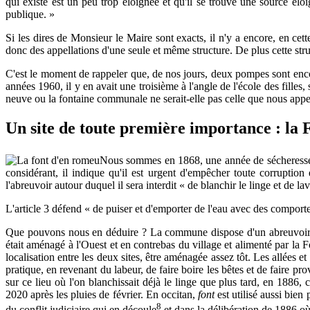
qui existe est un peu trop éloignée et qu'il se trouve une source élo
publique. »
Si les dires de Monsieur le Maire sont exacts, il n'y a encore, en c
donc des appellations d'une seule et même structure. De plus cette str
C'est le moment de rappeler que, de nos jours, deux pompes sont encore
années 1960, il y en avait une troisième à l'angle de l'école des fille
neuve ou la fontaine communale ne serait-elle pas celle que nous appe
Un site de toute première importance : la
Nous sommes en 1868, une année de sécheresse qui
considérant, il indique qu'il est urgent d'empêcher toute corruption 
l'abreuvoir autour duquel il sera interdit « de blanchir le linge et de 
L'article 3 défend « de puiser et d'emporter de l'eau avec des compor
Que pouvons nous en déduire ? La commune dispose d'un abreuvoir et d
était aménagé à l'Ouest et en contrebas du village et alimenté par la
localisation entre les deux sites, être aménagée assez tôt. Les allées et
pratique, en revenant du labeur, de faire boire les bêtes et de faire p
sur ce lieu où l'on blanchissait déjà le linge que plus tard, en 1886,
2020 après les pluies de février. En occitan,
font
est utilisé aussi bie
8