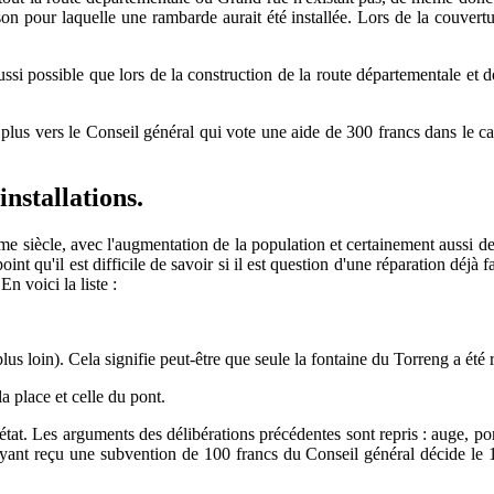
son pour laquelle une rambarde aurait été installée. Lors de la couver
 aussi possible que lors de la construction de la route départementale et 
de plus vers le Conseil général qui vote une aide de 300 francs dans l
installations.
siècle, avec l'augmentation de la population et certainement aussi des a
 point qu'il est difficile de savoir si il est question d'une réparation déj
n voici la liste :
lus loin). Cela signifie peut-être que seule la fontaine du Torreng a été 
a place et celle du pont.
état. Les arguments des délibérations précédentes sont repris : auge, pom
ayant reçu une subvention de 100 francs du Conseil général décide le 