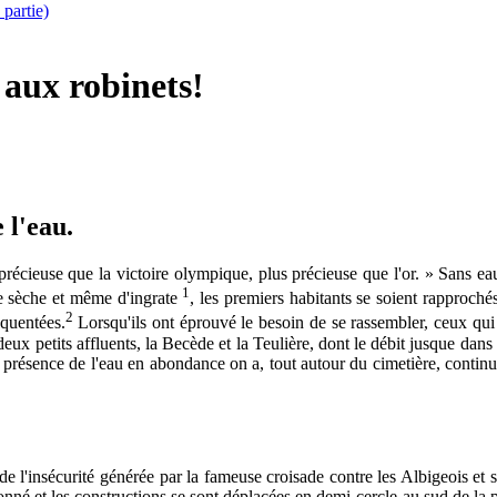
 partie)
 aux robinets!
 l'eau.
 précieuse que la victoire olympique, plus précieuse que l'or. » Sans 
1
de sèche et même d'ingrate
, les premiers habitants se soient rapprochés
2
équentées.
Lorsqu'ils ont éprouvé le besoin de se rassembler, ceux qui 
 deux petits affluents, la Becède et la Teulière, dont le débit jusque d
présence de l'eau en abondance on a, tout autour du cimetière, continué à
e l'insécurité générée par la fameuse croisade contre les Albigeois et
 et les constructions se sont déplacées en demi-cercle au sud de la petite