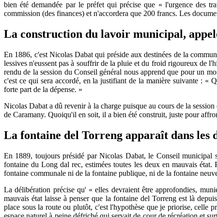
bien été demandée par le préfet qui précise que « l'urgence des tra
commission (des finances) et n'accordera que 200 francs. Les documents 
La construction du lavoir municipal, appel
En 1886, c'est Nicolas Dabat qui préside aux destinées de la commune. 
lessives n'eussent pas à souffrir de la pluie et du froid rigoureux de l'
rendu de la session du Conseil général nous apprend que pour un mon
c'est ce qui sera accordé, en la justifiant de la manière suivante : 
forte part de la dépense. »
Nicolas Dabat a dû revenir à la charge puisque au cours de la session
de Caramany. Quoiqu'il en soit, il a bien été construit, juste pour aff
La fontaine del Torreng apparaît dans les
En 1889, toujours présidé par Nicolas Dabat, le Conseil municipal se 
fontaine du Long dal rec, estimées toutes les deux en mauvais état. Pu
fontaine communale ni de la fontaine publique, ni de la fontaine neuve 
La délibération précise qu' « elles devraient être approfondies, muni
mauvais état laisse à penser que la fontaine del Torreng est là depuis
place sous la route ou plutôt, c'est l'hypothèse que je priorise, celle p
espace naturel à peine défriché qui servait de cour de récréation et su