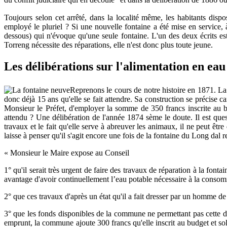
du conflit judiciaire qui en découle
et dans la délibération de 1886 où
Toujours selon cet arrêté, dans la localité même, les habitants disp
employé le pluriel ? Si une nouvelle fontaine a été mise en service, à
dessous) qui n'évoque qu'une seule fontaine. L'un des deux écrits est
Torreng nécessite des réparations, elle n'est donc plus toute jeune.
Les délibérations sur l'alimentation en ea
Reprenons le cours de notre histoire en 1871. L
donc déjà 15 ans qu'elle se fait attendre. Sa construction se précise 
Monsieur le Préfet, d'employer la somme de 350 francs inscrite au bu
attendu ? Une délibération de l'année 1874 sème le doute. Il est ques
travaux et le fait qu'elle serve à abreuver les animaux, il ne peut être
laisse à penser qu'il s'agit encore une fois de la fontaine du Long dal r
« Monsieur le Maire expose au Conseil
1° qu'il serait très urgent de faire des travaux de réparation à la fo
avantage d'avoir continuellement l’eau potable nécessaire à la conso
2° que ces travaux d'après un état qu'il a fait dresser par un homme de 
3° que les fonds disponibles de la commune ne permettant pas cette dé
emprunt, la commune ajoute 300 francs qu'elle inscrit au budget et so